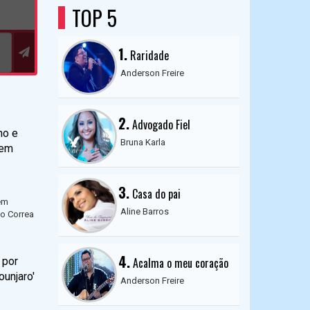
TOP 5
1.
Raridade
Anderson Freire
2.
Advogado Fiel
ho e
Bruna Karla
 em
3.
Casa do pai
em
Aline Barros
to Correa
4.
 por
Acalma o meu coração
ounjaro'
Anderson Freire