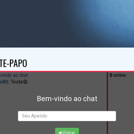
TE-PAPO
vindo ao chat
0
online
oBS:
Teste😄
Bem-vindo ao chat
Entrar