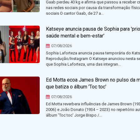
Gaab perdeu 40 kg e afirma que passou a receber cr
nas redes sociais por causa da transformação físic
sociais O cantor Gaab, de 27 a...
Katseye anuncia pausa de Sophia para 'prio
saúde mental e bem-estar'
07/08/2026
Sophia Laforteza anuncia pausa temporária do Kat
Reprodução/Instagram O Katseye anunciou nesta se
que Sophia Laforteza, uma das integran...
Ed Motta ecoa James Brown no pulso da m
que batiza o álbum 'Toc toc'
07/08/2026
Ed Motta reverbera influências de James Brown (19
2006) e João Donato (1934 – 2023) no repertório au
álbum 'Toc toc' Jorge Bispo /...