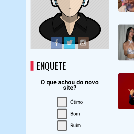
ENQUETE
O que achou do novo
site?
Ótimo
Bom
Ruim