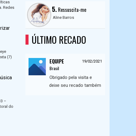
íticas
5.
a. Redes
Ressuscita-me
Aline Barros
rizar
ÚLTIMO RECADO
seye
xta (7)
EQUIPE
19/02/2021
Brasil
úsica
Obrigado pela visita e
deixe seu recado também
33 –
toral do