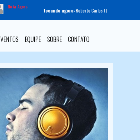
No Ar Agora:
Tocando agora:
Roberto Carlos ft Chitãozinho Xororó - Cama 
EVENTOS
EQUIPE
SOBRE
CONTATO